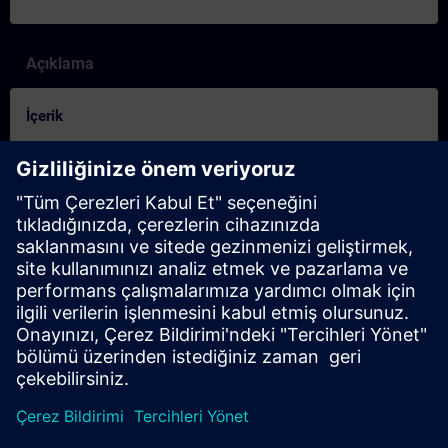
Açıklama
İçerik
Controleer of u klaar bent voor de cursus:
Deze test helpt u om erachter te komen of u over de vereiste
basiskennis beschikt.
De test heeft
10 vragen
.
Er is
geen tijdslimiet
.
Als u
meer dan 70% correct
antwoordt, bent u klaar om
aan de cursus deel te nemen.
Als u
minder dan 70%
scoort, raden wij u aan het
curriculum
Process Control Technology for Beginners
te
leren om uw basis op te bouwen.