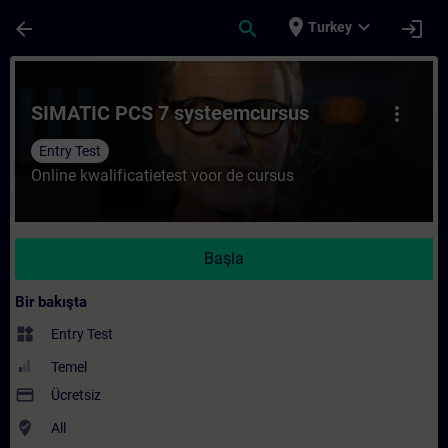
Ana İçeriğe Atla
Sayfa Yüklendi
place
expand_more
arrow_back
search
login
Turkey
Kurs - SIMATIC PCS 7 systeemcursus - Trai
SIMATIC PCS 7 systeemcursus
more_vert
Entry Test
Online kwalificatietest voor de cursus
Başla
Bir bakışta
widgets
Entry Test
Temel
payment
Ücretsiz
where_to_vote
All