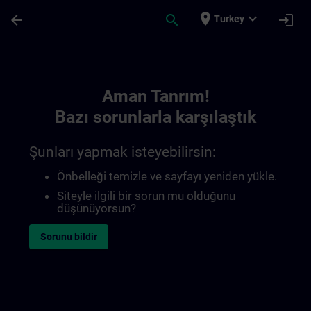
Ana İçeriğe Atla
Sayfa Yüklendi
place
expand_more
arrow_back
search
login
Turkey
Toc | SITRAIN
Aman Tanrım!
Bazı sorunlarla karşılaştık
Şunları yapmak isteyebilirsin:
Önbelleği temizle ve sayfayı yeniden yükle.
Siteyle ilgili bir sorun mu olduğunu
düşünüyorsun?
Sorunu bildir