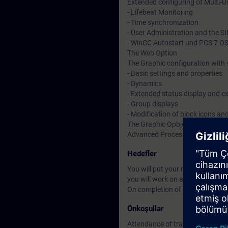
Extended configuring of Multi-U
- Lifebeat Monitoring
- Time synchronization
- User Administration and the 
- WinCC Autostart und PCS 7 OS 
The Web Option
The Graphic configuration with 
- Basic settings and properties
- Dynamics
- Extended status display and e
- Group displays
- Modification of block icons a
The Graphic Opbject Update wi
Advanced Process Graphics for a
Hedefler
You will put your newly acquired
you will work on as if your were i
On completion of the course, you
Önkoşullar
Attendance of training course