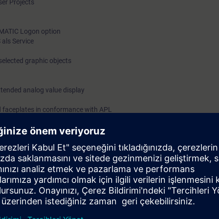
ser Projects
SIMATIC Logon option
als Service
selected graphic objects
xtended analog value display
nd faceplates in conformance with APL
zard
 user-oriented process visualization
 knowledge of the theory to use in practical exercises on the training eq
n a real plant.
 will be able to achieve optimal design of the window to the process.
 ST-PCS7SYS recommended