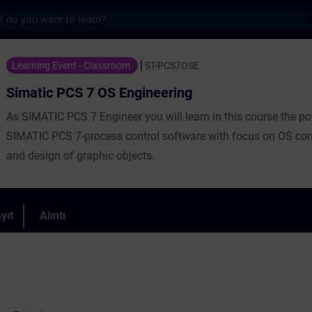
s
 OS Engineering - Training - Training - Pr
Learning Event - Classroom
ST-PCS7OSE
Simatic PCS 7 OS Engineering
As SIMATIC PCS 7 Engineer you will learn in this course the pot
SIMATIC PCS 7-process control software with focus on OS con
and design of graphic objects.
yıt
Alıntı