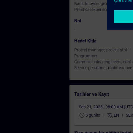
Basic knowledge of process con
Practical experience in SIMATIC
Not
-
Hedef Kitle
Project manager, project staff
Programmer
Commissioning engineers, confi
Service personnel, maintenance
Tarihler ve Kayıt
Sep 21, 2026 | 08:00 AM (UT
schedule
translate
5 günler
EN
SEK
Size uygun bir eğitim tarih