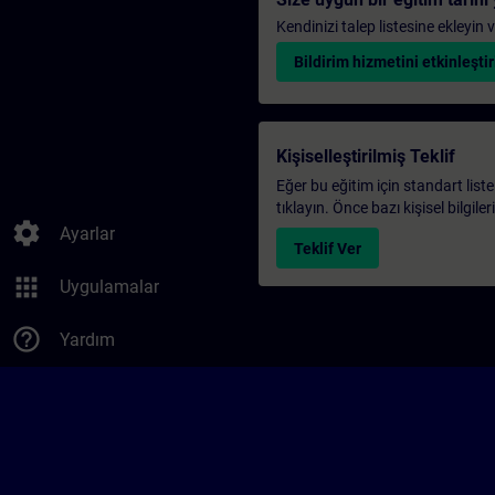
Kendinizi talep listesine ekleyin
Bildirim hizmetini etkinleştir
Kişiselleştirilmiş Teklif
Eğer bu eğitim için standart liste
tıklayın. Önce bazı kişisel bilgile
settings
Ayarlar
Teklif Ver
apps
Uygulamalar
help_outline
Yardım