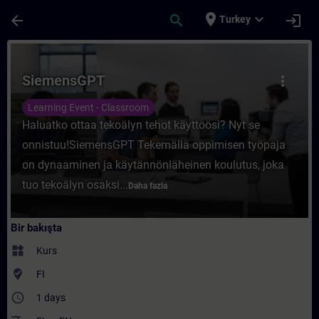
Ana İçeriğe Atla
Sayfa Yüklendi
place
expand_more
arrow_back
search
login
Turkey
Kurs - SiemensGPT - Training - Training -
SiemensGPT
more_vert
Learning Event - Classroom
Haluatko ottaa tekoälyn tehot käyttöösi? Nyt se
onnistuu!SiemensGPT Tekemällä oppimisen työpaja
on dynaaminen ja käytännönläheinen koulutus, joka
tuo tekoälyn osaksi...
Daha fazla
Bir bakışta
widgets
Kurs
where_to_vote
FI
access_time
1 days