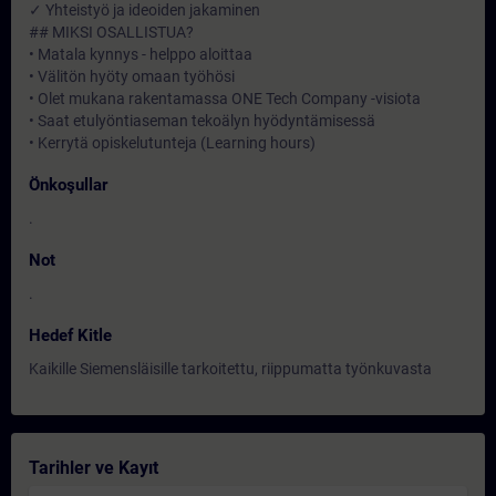
✓ Yhteistyö ja ideoiden jakaminen
## MIKSI OSALLISTUA?
• Matala kynnys - helppo aloittaa
• Välitön hyöty omaan työhösi
• Olet mukana rakentamassa ONE Tech Company -visiota
• Saat etulyöntiaseman tekoälyn hyödyntämisessä
• Kerrytä opiskelutunteja (Learning hours)
Önkoşullar
.
Not
.
Hedef Kitle
Kaikille Siemensläisille tarkoitettu, riippumatta työnkuvasta
Tarihler ve Kayıt