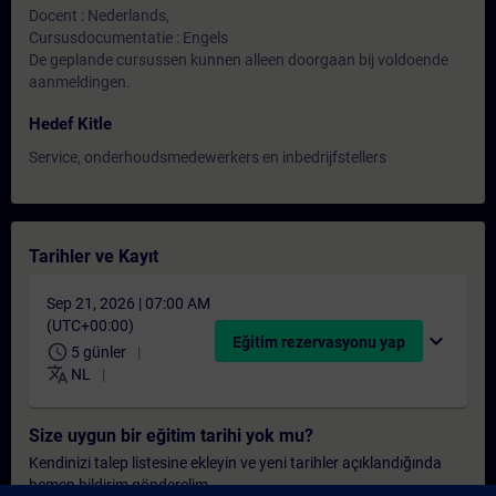
Docent : Nederlands,
Cursusdocumentatie : Engels
De geplande cursussen kunnen alleen doorgaan bij voldoende
aanmeldingen.
Hedef Kitle
Service, onderhoudsmedewerkers en inbedrijfstellers
Tarihler ve Kayıt
Sep 21, 2026 | 07:00 AM
(UTC+00:00)
expand_more
Eğitim rezervasyonu yap
schedule
5 günler
translate
NL
Size uygun bir eğitim tarihi yok mu?
Kendinizi talep listesine ekleyin ve yeni tarihler açıklandığında
hemen bildirim gönderelim.