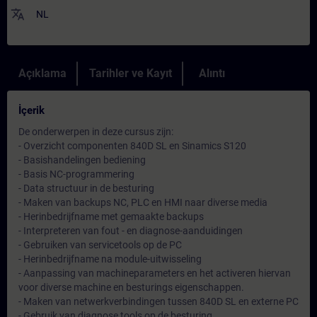
translate
NL
Açıklama
Tarihler ve Kayıt
Alıntı
İçerik
De onderwerpen in deze cursus zijn:
- Overzicht componenten 840D SL en Sinamics S120
- Basishandelingen bediening
- Basis NC-programmering
- Data structuur in de besturing
- Maken van backups NC, PLC en HMI naar diverse media
- Herinbedrijfname met gemaakte backups
- Interpreteren van fout - en diagnose-aanduidingen
- Gebruiken van servicetools op de PC
- Herinbedrijfname na module-uitwisseling
- Aanpassing van machineparameters en het activeren hiervan
voor diverse machine en besturings eigenschappen.
- Maken van netwerkverbindingen tussen 840D SL en externe PC
- Gebruik van diagnose tools op de besturing