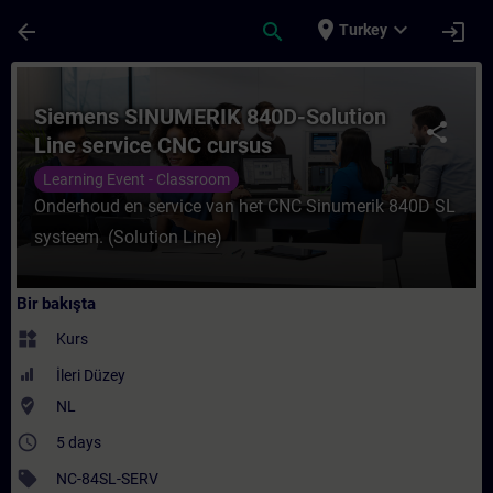
Ana İçeriğe Atla
Sayfa Yüklendi
place
expand_more
arrow_back
search
login
Turkey
Kurs - Siemens SINUMERIK 840D-Solution L
Siemens SINUMERIK 840D-Solution
share
Line service CNC cursus
Learning Event - Classroom
Onderhoud en service van het CNC Sinumerik 840D SL
systeem. (Solution Line)
Bir bakışta
widgets
Kurs
İleri Düzey
where_to_vote
NL
access_time
5 days
sell
NC-84SL-SERV