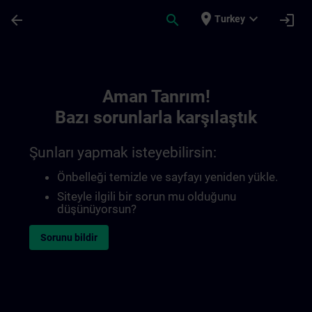
Ana İçeriğe Atla
Sayfa Yüklendi
place
expand_more
arrow_back
search
login
Turkey
Toc | SITRAIN
Aman Tanrım!
Bazı sorunlarla karşılaştık
Şunları yapmak isteyebilirsin:
Önbelleği temizle ve sayfayı yeniden yükle.
Siteyle ilgili bir sorun mu olduğunu
düşünüyorsun?
Sorunu bildir