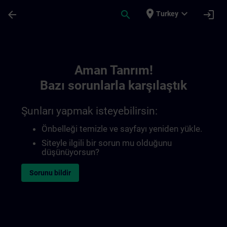
Ana İçeriğe Atla
Sayfa Yüklendi
place
expand_more
arrow_back
search
login
Turkey
Toc | SITRAIN
Aman Tanrım!
Bazı sorunlarla karşılaştık
Şunları yapmak isteyebilirsin:
Önbelleği temizle ve sayfayı yeniden yükle.
Siteyle ilgili bir sorun mu olduğunu
düşünüyorsun?
Sorunu bildir