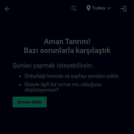
Ana İçeriğe Atla
Sayfa Yüklendi
place
expand_more
arrow_back
search
login
Turkey
Toc | SITRAIN
Aman Tanrım!
Bazı sorunlarla karşılaştık
Şunları yapmak isteyebilirsin:
Önbelleği temizle ve sayfayı yeniden yükle.
Siteyle ilgili bir sorun mu olduğunu
düşünüyorsun?
Sorunu bildir