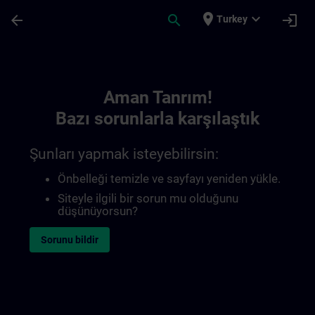
Ana İçeriğe Atla
Sayfa Yüklendi
place
expand_more
arrow_back
search
login
Turkey
Toc | SITRAIN
Aman Tanrım!
Bazı sorunlarla karşılaştık
Şunları yapmak isteyebilirsin:
Önbelleği temizle ve sayfayı yeniden yükle.
Siteyle ilgili bir sorun mu olduğunu
düşünüyorsun?
Sorunu bildir