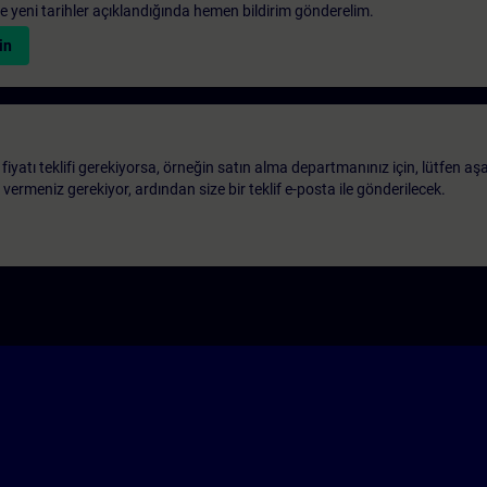
 ve yeni tarihler açıklandığında hemen bildirim gönderelim.
in
 fiyatı teklifi gerekiyorsa, örneğin satın alma departmanınız için, lütfen aş
ri vermeniz gerekiyor, ardından size bir teklif e-posta ile gönderilecek.