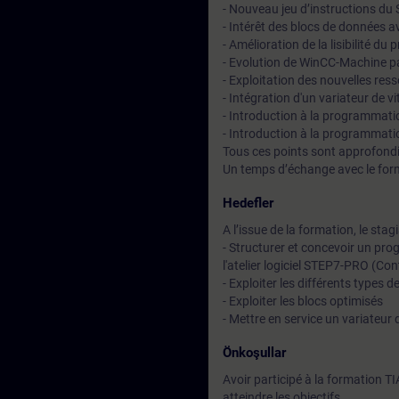
- Nouveau jeu d’instructions du
- Intérêt des blocs de données 
- Amélioration de la lisibilité 
- Evolution de WinCC-Machine pa
- Exploitation des nouvelles res
- Intégration d'un variateur de 
- Introduction à la programma
- Introduction à la programmat
Tous ces points sont approfondi
Un temps d’échange avec le for
Hedefler
A l’issue de la formation, le stag
- Structurer et concevoir un pr
l'atelier logiciel STEP7-PRO (Co
- Exploiter les différents types 
- Exploiter les blocs optimisés
- Mettre en service un variateur
Önkoşullar
Avoir participé à la formation T
atteindre les objectifs.