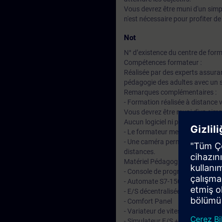
Vous devrez être muni d'un simp
n'est nécessaire pour profiter de
Not
N° d’existence du centre de for
Compétences formateur :
Réalisée par des experts assuran
pédagogie des adultes avec un s
Remarques complémentaires :
- Formation réalisée à distance
Vous devrez être muni d'un simp
Aucun logiciel ni produit Siemens
- Le formateur met à votre disp
- Une caméra permet aux particip
distances.
Matériel Pédagogique disponible à
- Console de programmation TI
- Automate S7-1500
- E/S décentralisées type ET20
- Comfort Panel
- Variateur de vitesse de type G
- Simulateur E/S + Maquette Did