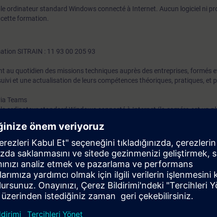
le ordinateur standard Windows connecté à Internet. Aucun logiciel ni p
 cette formation.
mation SITRAIN : 11 93 00 205 93
t au quotidien des missions techniques auprès des entreprises, formés et 
uivi et une actualisation de leurs compétences théoriques, pratiques, et
 via Teams
le ordinateur standard Windows connecté à Internet (la caméra est un pl
 n'est nécessaire pour profiter de cette formation.
osition les matériels pédagogiques (Automate, Logiciels TIA-PORTAL etc.)
ants de visualiser la réaction de l'équipement suite aux manipulations ré
 distance (à titre indicatif par binôme) :
A-PORTAL (TIA-PORTAL, STEP7-Professional, WinCC-Advanced)
0SP
120
actique