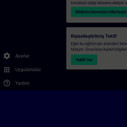
Kendinizi talep listesine ekleyin
Bildirim hizmetini etkinleştir
Kişiselleştirilmiş Teklif
Eğer bu eğitim için standart liste
tıklayın. Önce bazı kişisel bilgile
settings
Ayarlar
Teklif Ver
apps
Uygulamalar
help_outline
Yardım