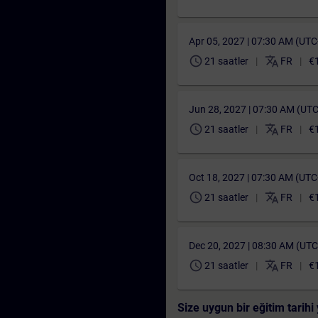
Apr 05, 2027 | 07:30 AM (UT
schedule
translate
21 saatler
FR
€
Jun 28, 2027 | 07:30 AM (UT
schedule
translate
21 saatler
FR
€
Oct 18, 2027 | 07:30 AM (UT
schedule
translate
21 saatler
FR
€
Dec 20, 2027 | 08:30 AM (UT
schedule
translate
21 saatler
FR
€
Size uygun bir eğitim tarih