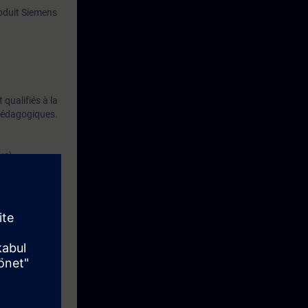
roduit Siemens
qualifiés à la
 pédagogiques.
us).
.
alisées à