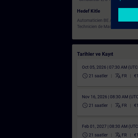
Hedef Kitle
Automaticien BE / Méthode
Technicien de Maintenance nive
Tarihler ve Kayıt
Oct 05, 2026 | 07:30 AM (UT
schedule
translate
21 saatler
FR
€
Nov 16, 2026 | 08:30 AM (UT
schedule
translate
21 saatler
FR
€
Feb 01, 2027 | 08:30 AM (UT
schedule
translate
21 saatler
FR
€