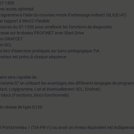
 S7-1500
sorties déportées type ET-200SP.Répartition
avec accès optimisé
du programme à l’aide du nouveau mode d’adressage indirect (SLICE/AT)
60% PratiqueParticipants max8Evaluation d
r rapport à WinCC-Flexible
acquisOuiEligible CPF ⓘNonCertificationVoi
sources du S7-1500 pour améliorer les fonctions de diagnostic
FAPFormation à distanceModalités iciSitrai
vitesse sur le réseau PROFINET avec Start Drive
tion GRAFCET
ion SCL
s lors d’exercices pratiques sur banc pédagogique TIA.
mateur est prévu à chaque séquence.
iaire sera capable de :
ogramme S7 en utilisant les avantages des différents langages de progra
ntact, Logigramme, List et éventuellement SCL, Grafcet).
de blocs (Fonctions, blocs fonctionnels)
 de vitesse de type G120.
IA Portal niveau 1 (TIA-PR-I1) ou avoir un niveau équivalent est indispens