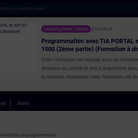
s
n avec TIA PORTAL et API S7-1500 (2ème pa
Learning Event - Online
TIA-PR-I2
Programmation avec TIA PORTAL e
1500 (2ème partie) (Formation à di
Cette formation est réalisée avec un format
distance qui anime et met à disposition des 
le matériel nécessaire.Cette formation est d
techniciens souhaitant acquérir les bases de
programmation avec TIA-PORTAL.Le Total In
Automation Portal (TIA-PORTAL) constitue
yıt
Alıntı
l'environnement de travail pour le développe
des applications SIMATIC STEP 7,SIMATIC 
réaliserez un programme simple avec TIA-P
uvel éditeur de programmation
mettra en œuvre un API S7-1500, un IHM et 