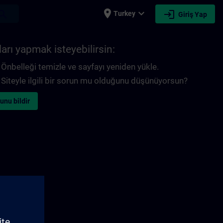
place
expand_more
login
earch
Turkey
Giriş Yap
arı yapmak isteyebilirsin:
Önbelleği temizle ve sayfayı yeniden yükle.
Siteyle ilgili bir sorun mu olduğunu düşünüyorsun?
unu bildir