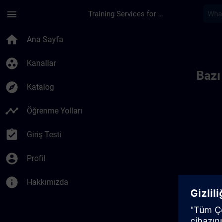
Ana İçeriğe Atla
Sayfa Yüklendi
menu
Training Services for Digital Industries
Toc | SITRAIN
home
Ana Sayfa
group_work
Kanallar
Bazı
explore
Katalog
timeline
Öğrenme Yolları
assignment_turned_in
Giriş Testi
account_circle
Profil
info
Hakkımızda