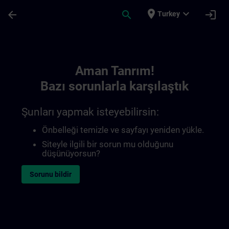
Ana İçeriğe Atla
Sayfa Yüklendi
place
expand_more
arrow_back
search
login
Turkey
Toc | SITRAIN
Aman Tanrım!
Bazı sorunlarla karşılaştık
Şunları yapmak isteyebilirsin:
Önbelleği temizle ve sayfayı yeniden yükle.
Siteyle ilgili bir sorun mu olduğunu
düşünüyorsun?
Sorunu bildir