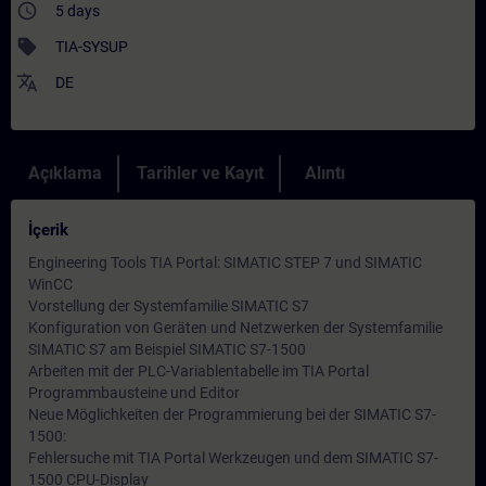
access_time
5 days
sell
TIA-SYSUP
translate
DE
Açıklama
Tarihler ve Kayıt
Alıntı
İçerik
Engineering Tools TIA Portal: SIMATIC STEP 7 und SIMATIC
WinCC
Vorstellung der Systemfamilie SIMATIC S7
Konfiguration von Geräten und Netzwerken der Systemfamilie
SIMATIC S7 am Beispiel SIMATIC S7-1500
Arbeiten mit der PLC-Variablentabelle im TIA Portal
Programmbausteine und Editor
Neue Möglichkeiten der Programmierung bei der SIMATIC S7-
1500:
Fehlersuche mit TIA Portal Werkzeugen und dem SIMATIC S7-
1500 CPU-Display