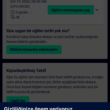
Oct 19, 2026 | 06:30 AM
(UTC+00:00)
expand_more
Eğitim rezervasyonu yap
schedule
5 günler
translate
DE
Size uygun bir eğitim tarihi yok mu?
Kendinizi talep listesine ekleyin ve yeni tarihler açıklandığında
hemen bildirim gönderelim.
Bildirim hizmetini etkinleştirin
Kişiselleştirilmiş Teklif
Eğer bu eğitim için standart liste fiyatı teklifi gerekiyorsa, örneğin
satın alma departmanınız için, lütfen aşağıdaki linke tıklayın.
Önce bazı kişisel bilgileri vermeniz gerekiyor, ardından size bir
teklif e-posta ile gönderilecek.
Teklif Ver