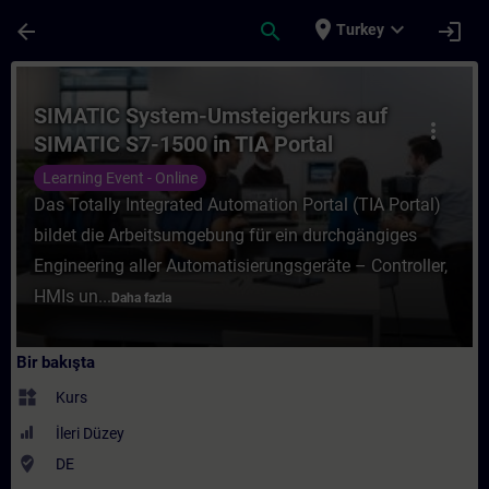
Ana İçeriğe Atla
Sayfa Yüklendi
place
expand_more
arrow_back
search
login
Turkey
Kurs - SIMATIC System-Umsteigerkurs auf S
SIMATIC System-Umsteigerkurs auf
more_vert
SIMATIC S7-1500 in TIA Portal
(Online-Training)
Learning Event - Online
Das Totally Integrated Automation Portal (TIA Portal)
bildet die Arbeitsumgebung für ein durchgängiges
Engineering aller Automatisierungsgeräte – Controller,
HMIs un...
Daha fazla
Bir bakışta
widgets
Kurs
İleri Düzey
where_to_vote
DE