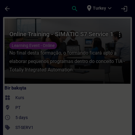
Ana İçeriğe Atla
Sayfa Yüklendi
place
expand_more
arrow_back
search
login
Turkey
Kurs - Online Training - SIMATIC S7 Servic
Online Training - SIMATIC S7 Service 1
more_vert
Learning Event - Online
No final desta formação, o formando ficará apto a
elaborar pequenos programas dentro do conceito TIA -
Totally Integrated Automation.
Bir bakışta
widgets
Kurs
where_to_vote
PT
access_time
5 days
sell
ST-SERV1