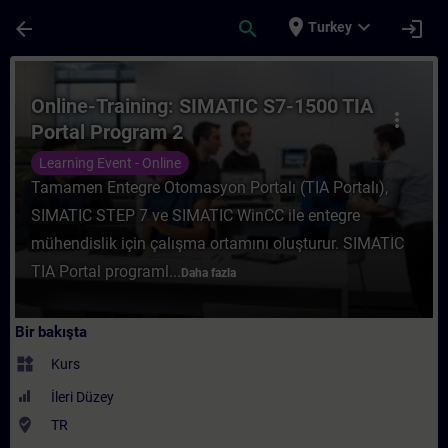
Ana İçeriğe Atla
Sayfa Yüklendi
place
expand_more
arrow_back
search
login
Turkey
Kurs - Online-Training: SIMATIC S7-1500 T
Online-Training: SIMATIC S7-1500 TIA
more_vert
Portal Program 2
Learning Event - Online
Tamamen Entegre Otomasyon Portalı (TIA Portalı),
SIMATIC STEP 7 ve SIMATIC WinCC ile entegre
mühendislik için çalışma ortamını oluşturur. SIMATIC
TIA Portal programl...
Daha fazla
Bir bakışta
widgets
Kurs
İleri Düzey
where_to_vote
TR