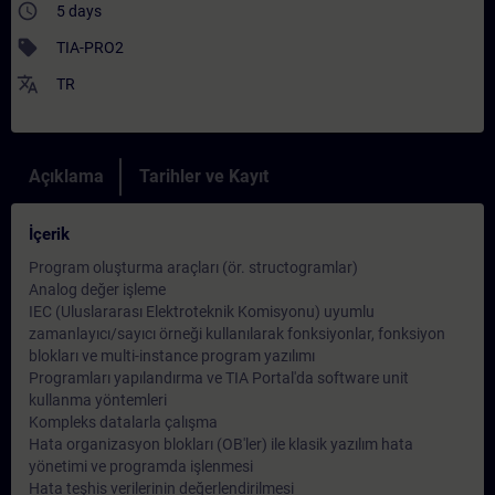
access_time
5 days
sell
TIA-PRO2
translate
TR
Açıklama
Tarihler ve Kayıt
İçerik
Program oluşturma araçları (ör. structogramlar)
Analog değer işleme
IEC (Uluslararası Elektroteknik Komisyonu) uyumlu
zamanlayıcı/sayıcı örneği kullanılarak fonksiyonlar, fonksiyon
blokları ve multi-instance program yazılımı
Programları yapılandırma ve TIA Portal'da software unit
kullanma yöntemleri
Kompleks datalarla çalışma
Hata organizasyon blokları (OB'ler) ile klasik yazılım hata
yönetimi ve programda işlenmesi
Hata teşhis verilerinin değerlendirilmesi