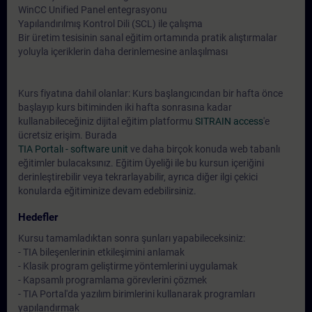
WinCC Unified Panel entegrasyonu
Yapılandırılmış Kontrol Dili (SCL) ile çalışma
Bir üretim tesisinin sanal eğitim ortamında pratik alıştırmalar
yoluyla içeriklerin daha derinlemesine anlaşılması
Kurs fiyatına dahil olanlar: Kurs başlangıcından bir hafta önce
başlayıp kurs bitiminden iki hafta sonrasına kadar
kullanabileceğiniz dijital eğitim platformu
SITRAIN access
'e
ücretsiz erişim. Burada
TIA Portalı - software unit
ve daha birçok konuda web tabanlı
eğitimler bulacaksınız. Eğitim Üyeliği ile bu kursun içeriğini
derinleştirebilir veya tekrarlayabilir, ayrıca diğer ilgi çekici
konularda eğitiminize devam edebilirsiniz.
Hedefler
Kursu tamamladıktan sonra şunları yapabileceksiniz:
- TIA bileşenlerinin etkileşimini anlamak
- Klasik program geliştirme yöntemlerini uygulamak
- Kapsamlı programlama görevlerini çözmek
- TIA Portal'da yazılım birimlerini kullanarak programları
yapılandırmak