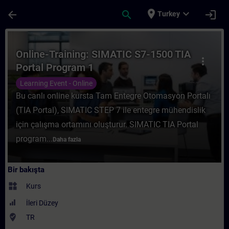
Ana İçeriğe Atla
Sayfa Yüklendi
place
expand_more
arrow_back
search
login
Turkey
Kurs - Online-Training: SIMATIC S7-1500 T
Online-Training: SIMATIC S7-1500 TIA
more_vert
Portal Program 1
Learning Event - Online
Bu canlı online kursta Tam Entegre Otomasyon Portalı
(TIA Portal), SIMATIC STEP 7 ile entegre mühendislik
için çalışma ortamını oluşturur. SIMATIC TIA Portal
program...
Daha fazla
Bir bakışta
widgets
Kurs
İleri Düzey
where_to_vote
TR