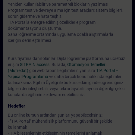
Yeniden kullanılabilir ve parametreli blokların yazılması
Program test ve devreye alma için test araçları: sistem bilgileri,
sorun giderme ve hata teşhis
TIA Portal'a entegre edilmiş özelliklerle program
dokümantasyonu oluşturma.
Sanal öğrenme ortamında uygulama odaklı alıştırmalarla
içeriğin derinleştirilmesi
Kurs fiyatına dahil olanlar: Dijital öğrenme platformuna ücretsiz
erişim
SITRAIN access
. Burada,
Otomasyon Temelleri
(Müfredat)
gibi web tabanlı eğitimlerin yanı sıra
TIA Portal –
Yapısal Programlama
ve daha birçok konu hakkında eğitimler
bulacaksınız. Eğitim Üyeliği ile bu kurs etkinliğinde öğrendiğiniz
bilgileri derinleştirebilir veya tekrarlayabilir, ayrıca diğer ilgi çekici
konularda eğitiminize devam edebilirsiniz.
Hedefler
Bu online kursun ardından şunları yapabileceksiniz:
- "TIA Portal" mühendislik platformunu güvenli bir şekilde
kullanmak
- TIA bileşenlerinin etkileşiminin temellerini anlamak