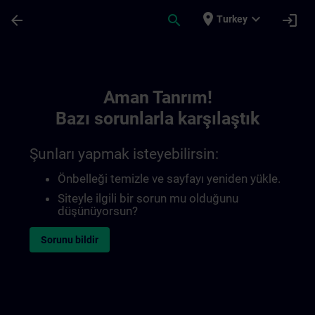
Ana İçeriğe Atla
Sayfa Yüklendi
place
expand_more
arrow_back
search
login
Turkey
Toc | SITRAIN
Aman Tanrım!
Bazı sorunlarla karşılaştık
Şunları yapmak isteyebilirsin:
Önbelleği temizle ve sayfayı yeniden yükle.
Siteyle ilgili bir sorun mu olduğunu
düşünüyorsun?
Sorunu bildir