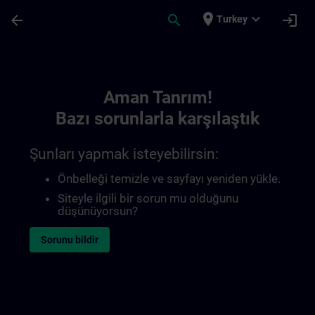
Ana İçeriğe Atla
Sayfa Yüklendi
place
expand_more
arrow_back
search
login
Turkey
Toc | SITRAIN
Aman Tanrım!
Bazı sorunlarla karşılaştık
Şunları yapmak isteyebilirsin:
Önbelleği temizle ve sayfayı yeniden yükle.
Siteyle ilgili bir sorun mu olduğunu
düşünüyorsun?
Sorunu bildir