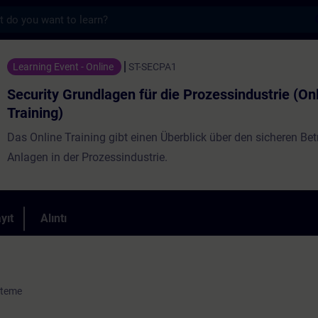
s
dlagen für die Prozessindustrie (Online-Tra
Learning Event - Online
ST-SECPA1
Security Grundlagen für die Prozessindustrie (On
Training)
Das Online Training gibt einen Überblick über den sicheren Bet
Anlagen in der Prozessindustrie.
yıt
Alıntı
steme