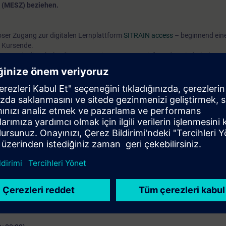
 (MESZ) beziehen.
oser Zugang zur digitalen Lernplattform
SITRAIN access
– beginnend ein
 Kursende.
nen Sie die Inhalte dieses Learning Events vertiefen oder wiederholen so
ressanten Themen fortsetzen.