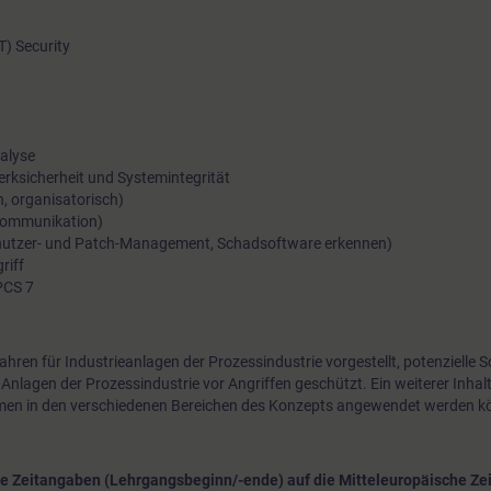
OT) Security
nalyse
erksicherheit und Systemintegrität
h, organisatorisch)
 Kommunikation)
Benutzer- und Patch-Management, Schadsoftware erkennen)
riff
PCS 7
hren für Industrieanlagen der Prozessindustrie vorgestellt, potenzielle 
 Anlagen der Prozessindustrie vor Angriffen geschützt. Ein weiterer Inhal
en in den verschiedenen Bereichen des Konzepts angewendet werden k
die Zeitangaben (Lehrgangsbeginn/-ende) auf die Mitteleuropäische Zei