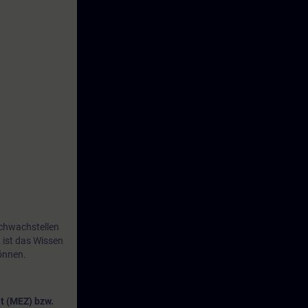
Schwachstellen
t ist das Wissen
önnen.
t (MEZ) bzw.