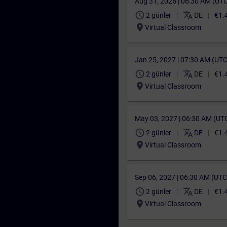
Aug 31, 2026 | 06:30 AM (UT
schedule
translate
2 günler
DE
€1.
location_on
Virtual Classroom
Jan 25, 2027 | 07:30 AM (UT
schedule
translate
2 günler
DE
€1.
location_on
Virtual Classroom
May 03, 2027 | 06:30 AM (UT
schedule
translate
2 günler
DE
€1.
location_on
Virtual Classroom
Sep 06, 2027 | 06:30 AM (UT
schedule
translate
2 günler
DE
€1.
location_on
Virtual Classroom