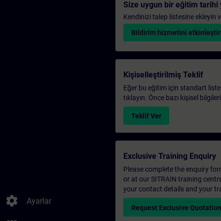
Size uygun bir eğitim tarih
Kendinizi talep listesine ekleyin
Bildirim hizmetini etkinleştir
Kişiselleştirilmiş Teklif
Eğer bu eğitim için standart liste
tıklayın. Önce bazı kişisel bilgile
Teklif Ver
Exclusive Training Enquiry
Please complete the enquiry form 
or at our SITRAIN training centr
your contact details and your tr
settings
Ayarlar
Request Exclusive Quotatio