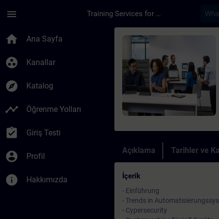
Ana İçeriğe Atla
Sayfa Yüklendi
menu
Training Services for Digital Industries
Kurs - Security Grun
home
Ana Sayfa
group_work
Kanallar
explore
Katalog
timeline
Öğrenme Yolları
assignment_turned_in
Giriş Testi
Açıklama
Tarihler ve Ka
account_circle
Profil
İçerik
info
Hakkımızda
- Einführung
- Trends in Automatisierungssy
- Cypersecurity