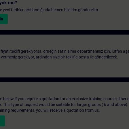
i yok mu?
 ve yeni tarihler açıklandığında hemen bildirim gönderelim.
in
 fiyatı teklifi gerekiyorsa, örneğin satın alma departmanınız için, lütfen aş
ri vermeniz gerekiyor, ardından size bir teklif e-posta ile gönderilecek.
below if you require a quotation for an exclusive training course either on
e. This type of request would be suitable for larger groups ( 6 and above).
aining requirements, you will receive a quotation from us.
n