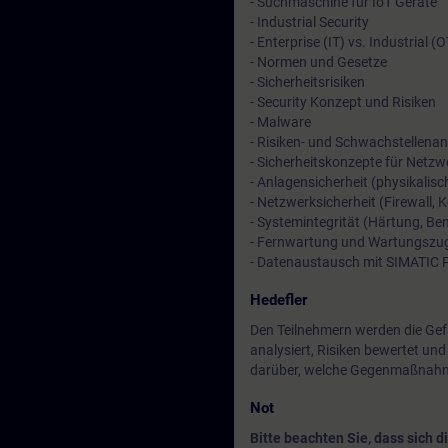
- Suchmaschine für IoT Geräte
- Industrial Security
- Enterprise (IT) vs. Industrial (
- Normen und Gesetze
- Sicherheitsrisiken
- Security Konzept und Risiken
- Malware
- Risiken- und Schwachstellena
- Sicherheitskonzepte für Netzw
- Anlagensicherheit (physikalisc
- Netzwerksicherheit (Firewall,
- Systemintegrität (Härtung, 
- Fernwartung und Wartungszug
- Datenaustausch mit SIMATIC 
Hedefler
Den Teilnehmern werden die Gefa
analysiert, Risiken bewertet und
darüber, welche Gegenmaßnahm
Not
Bitte beachten Sie, dass sich 