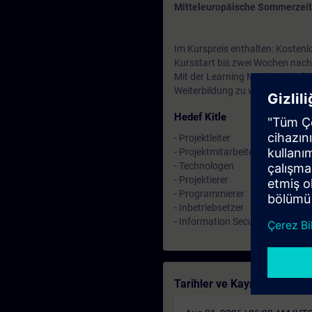
Mitteleuropäische Sommerzeit
Im Kurspreis enthalten: Kostenl
Kursstart bis zwei Wochen nach
Mit der Learning Membership kön
Weiterbildung zu weiteren inte
Hedef Kitle
- Projektleiter
- Projektmitarbeiter
- Technologen
- Projektierer
- Programmierer
- Inbetriebsetzer
- Information Security Officers
Tarihler ve Kayıt