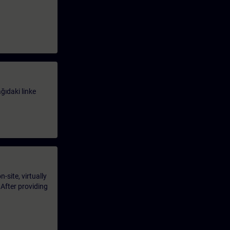
ağıdaki linke
-site, virtually
 After providing