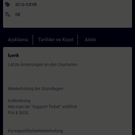
sell
SC-G-OXYR
translate
DE
Açıklama
Tarihler ve Kayıt
Alıntı
İçerik
Letzte Änderungen an den Oxymaten
Wiederholung der Grundlagen
Kalibrierung
Wie man ein “Support Ticket” eröffnet
PIA & SIOS
KursspezifischeWiederholung