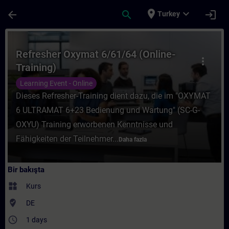
Ana İçeriğe Atla
Sayfa Yüklendi
place
expand_more
arrow_back
search
login
Turkey
Kurs - Refresher Oxymat 6/61/64 (Online-Tr
Refresher Oxymat 6/61/64 (Online-
more_vert
Training)
Learning Event - Online
Dieses Refresher-Training dient dazu, die im "OXYMAT
6 ULTRAMAT 6+23 Bedienung und Wartung" (SC-G-
OXYU) Training erworbenen Kenntnisse und
Fähigkeiten der Teilnehmer...
Daha fazla
Bir bakışta
widgets
Kurs
where_to_vote
DE
access_time
1 days