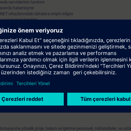
eb servislerinin tanıtımı
 arasında haberleşme
T cihazlarındaki datalara erişim bilgisi
n uygulamalı örnekler
Uluslararası’nın ( PI ) bir üyesi olan Siemens’den, otomasyon için endüstr
nelik PROFINET hakkında bilgiler edinin.
arak, PROFINET ağını parametrelendirmeyi, devreye almayı ve hızlı ve etkil
 ile edindiğiniz kuramsal bilgileri pekiştireceksiniz
kurslarındaki konularında SIMATIC S7 bilgisi, Windows tabanlı bilgisayar
otomasyona yönelik proje, bakım ve işletme personeli, mühendisler, ve usta