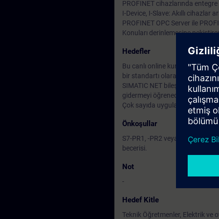
PROFINET cihazlarında entegre w
I-Device, I-Slave: Akıllı cihazlar
PROFINET OPC Server ile PROFINE
Konuları derinlemesine pekiştire
Hedefler
Bu canlı online kursta PROFIBUS 
bir standartı olaran geleceğe yö
SIMATIC NET bileşenlerini kullan
gidermeyi öğreneceksiniz .
Çok sayıda uygulamalı egzersizler
Önkoşullar
S7-PR1, -PR2 veya SYS1 ve SYS2 
becerisi.
Not
-
Hedef Kitle
Teknik Öğretmenler, Elektrik ve 