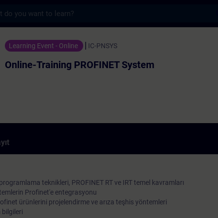
s
ng PROFINET System - Training - Training 
Learning Event - Online
IC-PNSYS
Online-Training PROFINET System
yıt
rogramlama teknikleri, PROFINET RT ve IRT temel kavramları
stemlerin Profinet'e entegrasyonu
rofinet ürünlerini projelendirme ve arıza teşhis yöntemleri
ilgileri