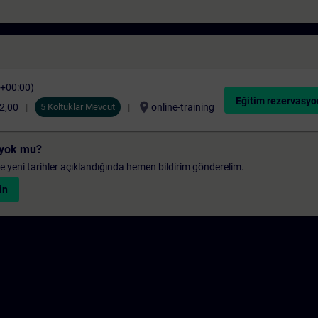
C+00:00)
Eğitim rezervasyo
location_on
2,00
5 Koltuklar Mevcut
online-training
i yok mu?
 ve yeni tarihler açıklandığında hemen bildirim gönderelim.
in