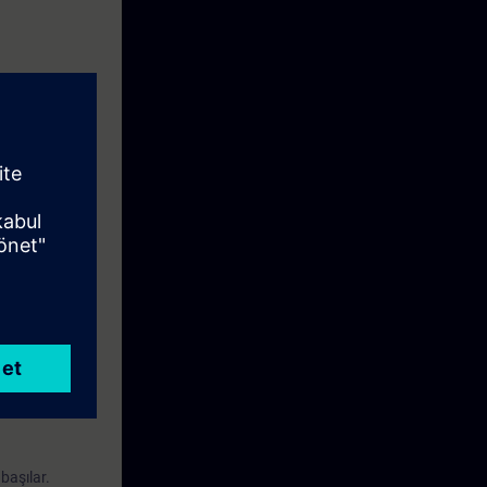
iyel ethernetin
i biçimde arıza
 kullanabilme
başılar.