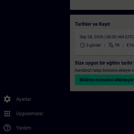
Tarihler ve Kayıt
Sep 28, 2026 | 06:00 AM (UT
schedule
translate
3 günler
TR
€76
Size uygun bir eğitim tarih
Kendinizi talep listesine ekleyin
Bildirim hizmetini etkinleştir
settings
Ayarlar
apps
Uygulamalar
help_outline
Yardım