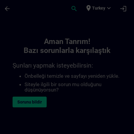
Ana İçeriğe Atla
Sayfa Yüklendi
place
expand_more
arrow_back
search
login
Turkey
Toc | SITRAIN
Aman Tanrım!
Bazı sorunlarla karşılaştık
Şunları yapmak isteyebilirsin:
Önbelleği temizle ve sayfayı yeniden yükle.
Siteyle ilgili bir sorun mu olduğunu
düşünüyorsun?
Sorunu bildir