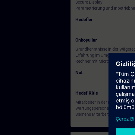
Secure Display
Parametrierung und Inbetrieb
Hedefler
-
Önkoşullar
Grundkenntnisse in der Wägete
Erfahrung im Umgang mit elektr
Rechner mit Microsoft Teams
Not
-
Hedef Kitle
Mitarbeiter in der Planung und
Wartungspersonal
Siemens Mitarbeiter in Vertrieb