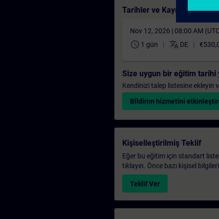
Tarihler ve Kayıt
Nov 12, 2026 | 08:00 AM (UT
schedule
translate
1 gün
DE
€530,
Size uygun bir eğitim tarih
Kendinizi talep listesine ekleyin
Bildirim hizmetini etkinleştir
Kişiselleştirilmiş Teklif
Eğer bu eğitim için standart liste
tıklayın. Önce bazı kişisel bilgile
Teklif Ver