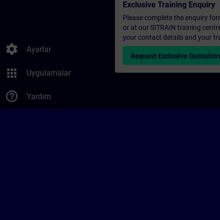
Exclusive Training Enquiry
Please complete the enquiry form 
or at our SITRAIN training centr
your contact details and your tr
settings
Ayarlar
Request Exclusive Quotatio
apps
Uygulamalar
help_outline
Yardım