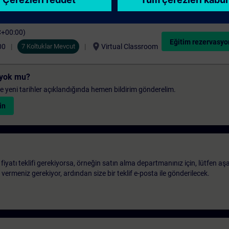
C+00:00)
Eğitim rezervasyo
location_on
00
7 Koltuklar Mevcut
Virtual Classroom
i yok mu?
 ve yeni tarihler açıklandığında hemen bildirim gönderelim.
in
 fiyatı teklifi gerekiyorsa, örneğin satın alma departmanınız için, lütfen aş
ri vermeniz gerekiyor, ardından size bir teklif e-posta ile gönderilecek.