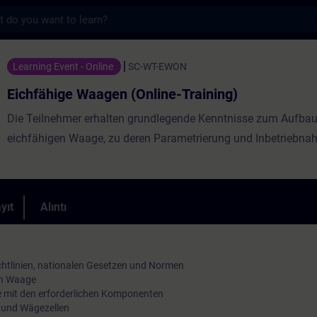
s
agen (Online-Training) - Training - Traini
Learning Event - Online
SC-WT-EWON
Eichfähige Waagen (Online-Training)
Die Teilnehmer erhalten grundlegende Kenntnisse zum Aufbau
eichfähigen Waage, zu deren Parametrierung und Inbetriebna
yıt
Alıntı
htlinien, nationalen Gesetzen und Normen
en Waage
 mit den erforderlichen Komponenten
n und Wägezellen