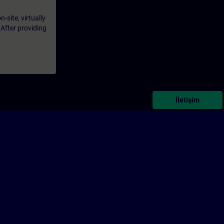
-site, virtually
 After providing
İletişim