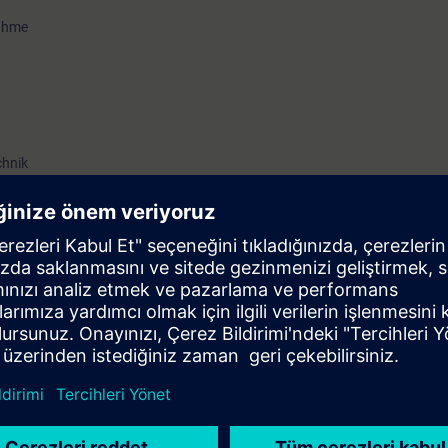
nahme
chnik
o-mechanischen Waagen ist von Vorteil
 Auslegung von eichfähigen Waagen
 und Planung