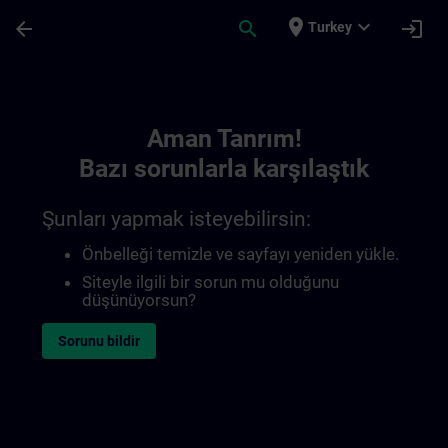
Ana İçeriğe Atla
Sayfa Yüklendi
place
expand_more
arrow_back
search
login
Turkey
Toc | SITRAIN
Aman Tanrım!
Bazı sorunlarla karşılaştık
Şunları yapmak isteyebilirsin:
Önbelleği temizle ve sayfayı yeniden yükle.
Siteyle ilgili bir sorun mu olduğunu
düşünüyorsun?
Sorunu bildir