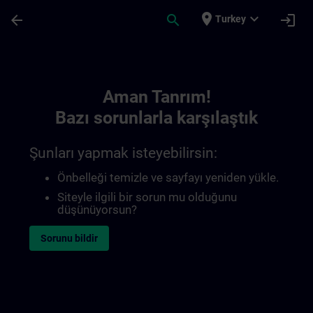
Ana İçeriğe Atla
Sayfa Yüklendi
place
expand_more
arrow_back
search
login
Turkey
Toc | SITRAIN
Aman Tanrım!
Bazı sorunlarla karşılaştık
Şunları yapmak isteyebilirsin:
Önbelleği temizle ve sayfayı yeniden yükle.
Siteyle ilgili bir sorun mu olduğunu
düşünüyorsun?
Sorunu bildir