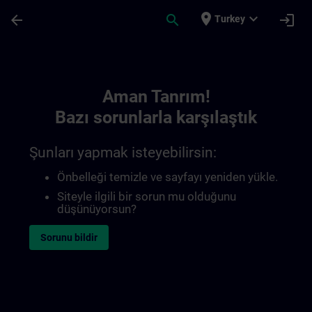
Ana İçeriğe Atla
Sayfa Yüklendi
place
expand_more
arrow_back
search
login
Turkey
Toc | SITRAIN
Aman Tanrım!
Bazı sorunlarla karşılaştık
Şunları yapmak isteyebilirsin:
Önbelleği temizle ve sayfayı yeniden yükle.
Siteyle ilgili bir sorun mu olduğunu
düşünüyorsun?
Sorunu bildir