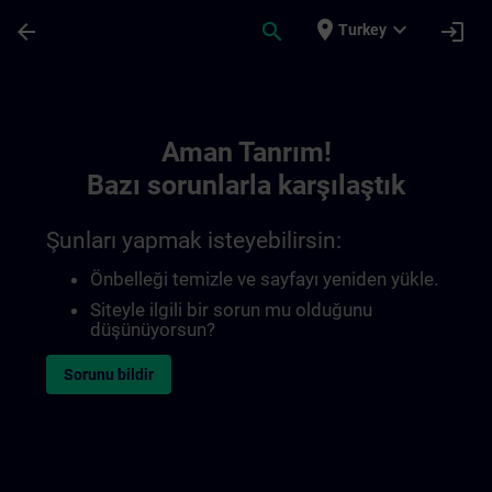
Ana İçeriğe Atla
Sayfa Yüklendi
place
expand_more
arrow_back
search
login
Turkey
Toc | SITRAIN
Aman Tanrım!
Bazı sorunlarla karşılaştık
Şunları yapmak isteyebilirsin:
Önbelleği temizle ve sayfayı yeniden yükle.
Siteyle ilgili bir sorun mu olduğunu
düşünüyorsun?
Sorunu bildir