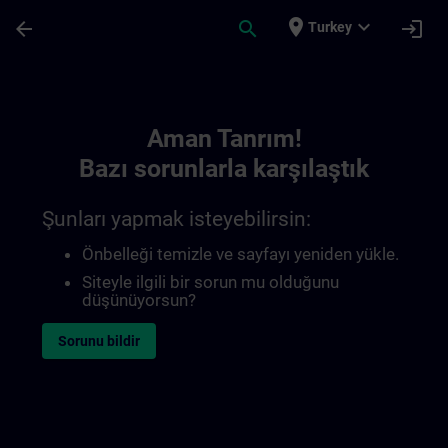
Ana İçeriğe Atla
Sayfa Yüklendi
place
expand_more
arrow_back
search
login
Turkey
Toc | SITRAIN
Aman Tanrım!
Bazı sorunlarla karşılaştık
Şunları yapmak isteyebilirsin:
Önbelleği temizle ve sayfayı yeniden yükle.
Siteyle ilgili bir sorun mu olduğunu
düşünüyorsun?
Sorunu bildir