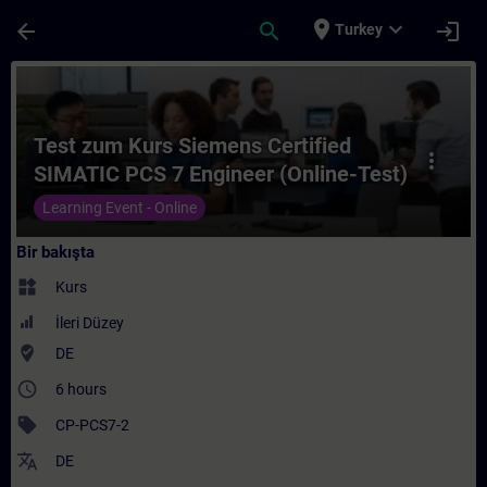
Ana İçeriğe Atla
Sayfa Yüklendi
place
expand_more
arrow_back
search
login
Turkey
Kurs - Test zum Kurs Siemens Certified SI
Test zum Kurs Siemens Certified
more_vert
SIMATIC PCS 7 Engineer (Online-Test)
Learning Event - Online
Bir bakışta
widgets
Kurs
İleri Düzey
where_to_vote
DE
access_time
6 hours
sell
CP-PCS7-2
translate
DE