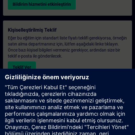
Bildirim hizmetini etkinleştirin
Kişiselleştirilmiş Teklif
Eğer bu eğitim için standart liste fiyatı teklifi gerekiyorsa, örneğin
satın alma departmanınız için, lütfen aşağıdaki linke tıklayın.
Önce bazı kişisel bilgileri vermeniz gerekiyor, ardından size bir
teklif e-posta ile gönderilecek.
Teklif Ver
Exclusive Training Enquiry
Please complete the enquiry form below if you require a
quotation for an exclusive training course either on-site, virtually
or at our SITRAIN training centre. This type of request would be
suitable for larger groups ( 6 and above). After providing your
contact details and your training requirements, you will receive a
quotation from us.