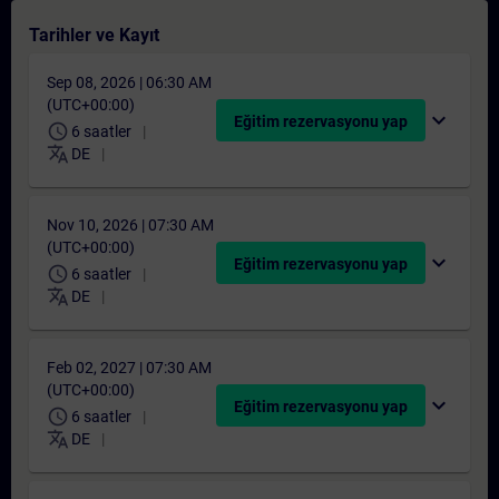
Tarihler ve Kayıt
Sep 08, 2026 | 06:30 AM
(UTC+00:00)
expand_more
Eğitim rezervasyonu yap
schedule
6 saatler
translate
DE
Nov 10, 2026 | 07:30 AM
(UTC+00:00)
expand_more
Eğitim rezervasyonu yap
schedule
6 saatler
translate
DE
Feb 02, 2027 | 07:30 AM
(UTC+00:00)
expand_more
Eğitim rezervasyonu yap
schedule
6 saatler
translate
DE