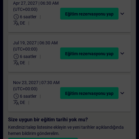
Apr 27, 2027 | 06:30 AM
(UTC+00:00)
expand_more
Eğitim rezervasyonu yap
schedule
6 saatler
translate
DE
Jul 19, 2027 | 06:30 AM
(UTC+00:00)
expand_more
Eğitim rezervasyonu yap
schedule
6 saatler
translate
DE
Nov 23, 2027 | 07:30 AM
(UTC+00:00)
expand_more
Eğitim rezervasyonu yap
schedule
6 saatler
translate
DE
Size uygun bir eğitim tarihi yok mu?
Kendinizi talep listesine ekleyin ve yeni tarihler açıklandığında
hemen bildirim gönderelim.