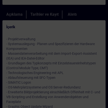
Açıklama
Tarihler ve Kayıt
Alıntı
İçerik
- Projektverwaltung
- Systemauslegung - Planen und Spezifizieren der Hardware
Komponenten
- Massendatenverarbeitung mit dem Import-Export-Assistent
(IEA) und IEA-Datei-Editor
- Grundlagen des Typkonzepts mit Einzelsteuereinheitstypen
(Control Module Type, CMT)
- Technologisches Engineering mit APL
- Ablaufsteuerung mit SFC-Typen
- SIMATIC Logon
- OS-Mehrplatzsysteme und OS Server-Redundanz
- Erweiterte Bildprojektierung einschließlich Offenheit mit C- und
VB-Scripting und Erstellung von Anwenderobjekten und
Faceplate
- Graphic Object Update Wizard