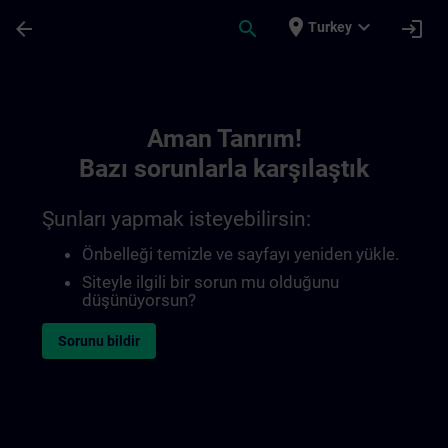
Ana İçeriğe Atla
Sayfa Yüklendi
place
expand_more
arrow_back
search
login
Turkey
Toc | SITRAIN
Aman Tanrım!
Bazı sorunlarla karşılaştık
Şunları yapmak isteyebilirsin:
Önbelleği temizle ve sayfayı yeniden yükle.
Siteyle ilgili bir sorun mu olduğunu
düşünüyorsun?
Sorunu bildir