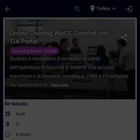
Ana İçeriğe Atla
Sayfa Yüklendi
place
expand_more
arrow_back
search
login
Turkey
Kurs - Online-Training WinCC Comfort con 
Online-Training WinCC Comfort con
share
TIA Portal
Learning Event - Online
Quando è necessario il controllo da parte
dell'operatore di funzioni di base di una piccola
macchina o di processi complessi, l'HMI è l'interfaccia
tra operatore e m...
Daha fazla
Bir bakışta
widgets
Kurs
where_to_vote
IT
access_time
6 hours