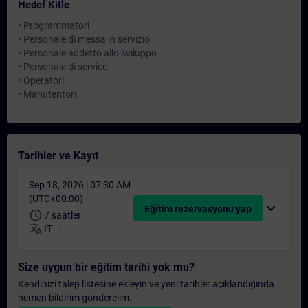
Hedef Kitle
• Programmatori
• Personale di messa in servizio
• Personale addetto allo sviluppo
• Personale di service
• Operatori
• Manutentori
Tarihler ve Kayıt
Sep 18, 2026 | 07:30 AM
(UTC+00:00)
expand_more
Eğitim rezervasyonu yap
schedule
7 saatler
translate
IT
Size uygun bir eğitim tarihi yok mu?
Kendinizi talep listesine ekleyin ve yeni tarihler açıklandığında
hemen bildirim gönderelim.