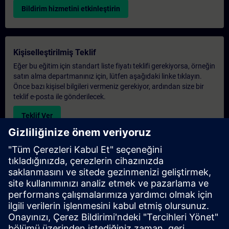
Bildirim hizmetini etkinleştirin
Kişiselleştirilmiş Teklif
Eğer bu eğitim için standart liste fiyatı teklifi gerekiyorsa, örneğin
satın alma departmanınız için, lütfen aşağıdaki linke tıklayın.
Önce bazı kişisel bilgileri vermeniz gerekiyor, ardından size bir
teklif e-posta ile gönderilecek.
Teklif Ver
Exclusive Training Enquiry
Please complete the enquiry form below if you require a
quotation for an exclusive training course either on-site, virtually
or at our SITRAIN training centre. This type of request would be
suitable for larger groups ( 6 and above). After providing your
contact details and your training requirements, you will receive a
quotation from us.