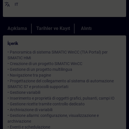
translate
IT
Açıklama
Tarihler ve Kayıt
Alıntı
İçerik
• Panoramica di sistema SIMATIC WinCC (TIA Portal) per
SIMATIC HMI
• Creazione di un progetto SIMATIC WinCC
• Gestione di un progetto multilingua
• Navigazione tra pagine
• Progettazione del collegamento al sistema di automazione
SIMATIC S7 e protocolli supportati
• Gestione variabili
• Inserimento e proprietà di oggetti grafici, pulsanti, campi IO
• Gestione ricette tramite controllo dedicato
• Archiviazione di variabili
• Gestione allarmi: configurazione, visualizzazione e
archiviazione
• Eventi e schedulazione