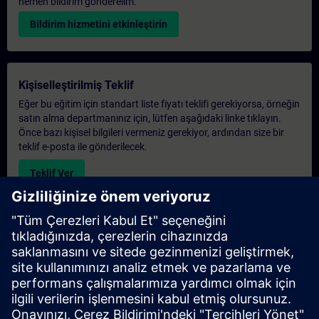
hemen bildirim gönderelim.
Bildirim hizmetini etkinleştirin
Kişiselleştirilmiş Teklif
Eğer bu eğitim için standart liste fiyatı teklifi gerekiyorsa, örneğin
satın alma departmanınız için, lütfen aşağıdaki linke tıklayın.
Önce bazı kişisel bilgileri vermeniz gerekiyor, ardından size bir
teklif e-posta ile gönderilecek.
Teklif Ver
Exclusive Training Enquiry
Please complete the enquiry form below if you require a
quotation for an exclusive training course either on-site, virtually
or at our SITRAIN training centre. This type of request would be
suitable for larger groups ( 6 and above). After providing your
contact details and your training requirements, you will receive a