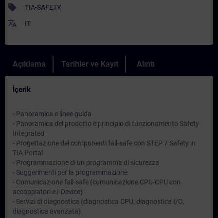
sell
TIA-SAFETY
translate
IT
Açıklama
Tarihler ve Kayıt
Alıntı
İçerik
- Panoramica e linee guida
- Panoramica del prodotto e principio di funzionamento Safety
Integrated
- Progettazione dei componenti fail-safe con STEP 7 Safety in
TIA Portal
- Programmazione di un programma di sicurezza
- Suggerimenti per la programmazione
- Comunicazione fail-safe (comunicazione CPU-CPU con
accoppiatori e I-Device)
- Servizi di diagnostica (diagnostica CPU, diagnostica I/O,
diagnostica avanzata)