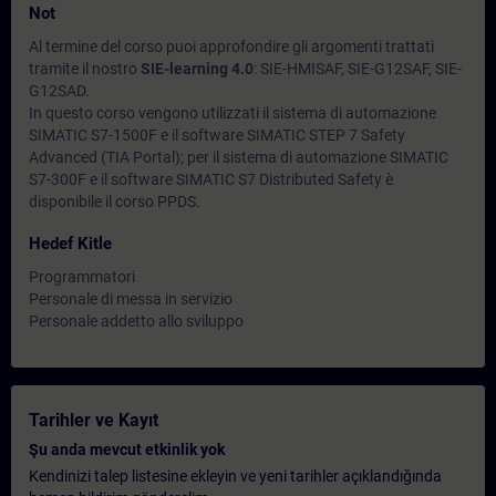
Not
Al termine del corso puoi approfondire gli argomenti trattati
tramite il nostro
SIE-learning 4.0
: SIE-HMISAF, SIE-G12SAF, SIE-
G12SAD.
In questo corso vengono utilizzati il sistema di automazione
SIMATIC S7-1500F e il software SIMATIC STEP 7 Safety
Advanced (TIA Portal); per il sistema di automazione SIMATIC
S7-300F e il software SIMATIC S7 Distributed Safety è
disponibile il corso PPDS.
Hedef Kitle
Programmatori
Personale di messa in servizio
Personale addetto allo sviluppo
Tarihler ve Kayıt
Şu anda mevcut etkinlik yok
Kendinizi talep listesine ekleyin ve yeni tarihler açıklandığında