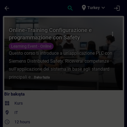
Ana İçeriğe Atla
Sayfa Yüklendi
place
expand_more
arrow_back
search
login
Turkey
Kurs - Online-Training Configurazione e p
Online-Training Configurazione e
more_vert
programmazione con Safety
Integrated in TIA Portal
Learning Event - Online
Questo corso ti introduce a un'applicazione PLC con
Siemens Distributed Safety. Riceverai competenze
sull'applicazione del sistema in base agli standard
principali e...
Daha fazla
Bir bakışta
widgets
Kurs
where_to_vote
IT
access_time
12 hours