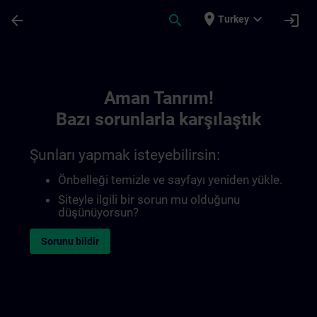
Ana İçeriğe Atla
Sayfa Yüklendi
place
expand_more
arrow_back
search
login
Turkey
Toc | SITRAIN
Aman Tanrım!
Bazı sorunlarla karşılaştık
Şunları yapmak isteyebilirsin:
Önbelleği temizle ve sayfayı yeniden yükle.
Siteyle ilgili bir sorun mu olduğunu
düşünüyorsun?
Sorunu bildir