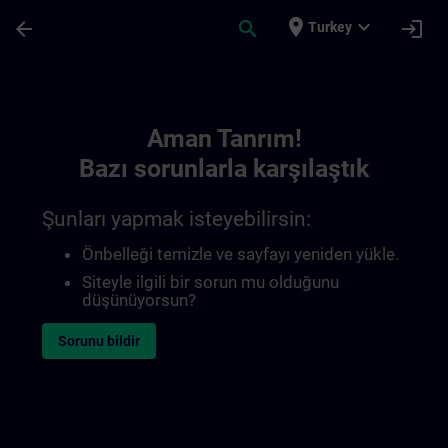
Ana İçeriğe Atla
Sayfa Yüklendi
place
expand_more
arrow_back
search
login
Turkey
Toc | SITRAIN
Aman Tanrım!
Bazı sorunlarla karşılaştık
Şunları yapmak isteyebilirsin:
Önbelleği temizle ve sayfayı yeniden yükle.
Siteyle ilgili bir sorun mu olduğunu
düşünüyorsun?
Sorunu bildir