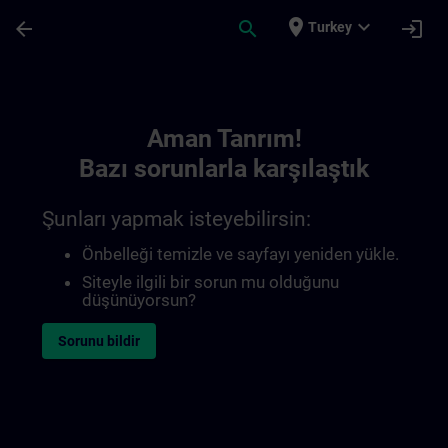
Ana İçeriğe Atla
Sayfa Yüklendi
place
expand_more
arrow_back
search
login
Turkey
Toc | SITRAIN
Aman Tanrım!
Bazı sorunlarla karşılaştık
Şunları yapmak isteyebilirsin:
Önbelleği temizle ve sayfayı yeniden yükle.
Siteyle ilgili bir sorun mu olduğunu
düşünüyorsun?
Sorunu bildir