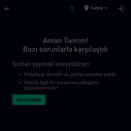
Ana İçeriğe Atla
Sayfa Yüklendi
place
expand_more
arrow_back
search
login
Turkey
Toc | SITRAIN
Aman Tanrım!
Bazı sorunlarla karşılaştık
Şunları yapmak isteyebilirsin:
Önbelleği temizle ve sayfayı yeniden yükle.
Siteyle ilgili bir sorun mu olduğunu
düşünüyorsun?
Sorunu bildir