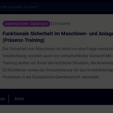
s
icherheit im Maschinen- und Anlagenbau (Pr
Learning Event - Classroom
ST-FASAFN
Funktionale Sicherheit im Maschinen- und Anla
(Präsenz-Training)
Die Sicherheit von Maschinen ist nicht nur eine Frage menschl
Verpflichtung, sondern auch von wirtschaftlicher Vernunft.Mit
Training wollen wir Ihnen die rechtliche Situation, die Anwend
EU-Richtlinien sowie die Voraussetzung für das Inverkehrbrin
Produkten in die Europäische Gemeinschaft vermitteln.
yıt
Alıntı