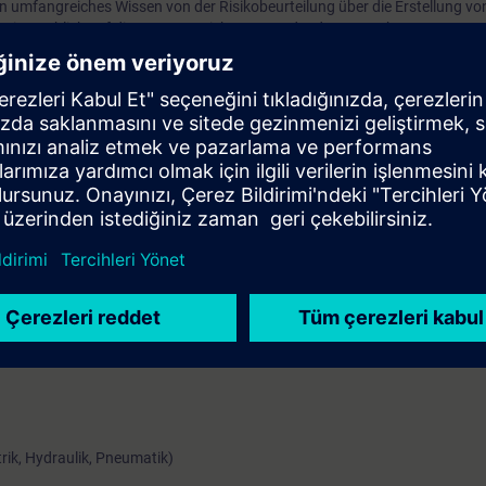
 umfangreiches Wissen von der Risikobeurteilung über die Erstellung vo
. Ein Ausblick auf die CE-Kennzeichnung rundet den Kurs ab.
ssende Kenntnisse über die Dokumentation der sicheren Steuerung nach
wie über die Maschinenvalidierung.
oser Zugang zur digitalen Lernplattform
SITRAIN access
– beginnend ein
 Kursende.
nen Sie die Inhalte dieses Learning Events vertiefen oder wiederholen so
ressanten Themen fortsetzen.
rik, Hydraulik, Pneumatik)