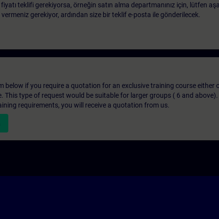
 fiyatı teklifi gerekiyorsa, örneğin satın alma departmanınız için, lütfen aş
ri vermeniz gerekiyor, ardından size bir teklif e-posta ile gönderilecek.
below if you require a quotation for an exclusive training course either on
e. This type of request would be suitable for larger groups ( 6 and above).
aining requirements, you will receive a quotation from us.
n