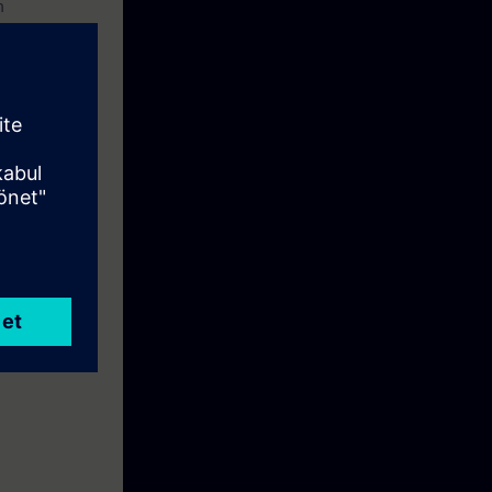
n
 Maschinen
e Woche vor
wie Ihre