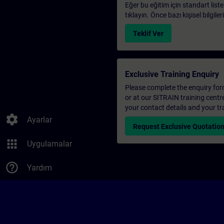
Eğer bu eğitim için standart liste
tıklayın. Önce bazı kişisel bilgile
Teklif Ver
Exclusive Training Enquiry
Please complete the enquiry form 
or at our SITRAIN training centr
your contact details and your tr
settings
Ayarlar
Request Exclusive Quotatio
apps
Uygulamalar
help_outline
Yardım