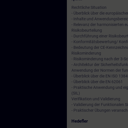
Rechtliche Situation
- Überblick über die europäischen
- Inhalte und Anwendungsbereic
- Relevanz der harmonisierten
Risikobeurteilung
- Durchführung einer Risikobeu
- Konformitätsbewertung/ Kon
- Bedeutung der CE-Kennzeichn
Risikominderung
- Risikominderung nach der 3-S
- Architektur der Sicherheitsfun
Anwendung der Normen der funk
- Überblick über die EN ISO 138
- Überblick über die EN 62061
- Praktische Anwendung und eig
(SIL)
Verifikation und Validierung
- Validierung der Funktionalen 
- Praktischer Übungen veranscha
Hedefler