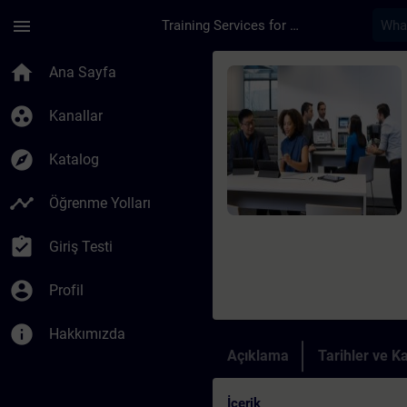
Ana İçeriğe Atla
Sayfa Yüklendi
menu
Training Services for Digital Industries
Kurs - Funktionale S
home
Ana Sayfa
group_work
Kanallar
explore
Katalog
timeline
Öğrenme Yolları
assignment_turned_in
Giriş Testi
account_circle
Profil
info
Hakkımızda
Açıklama
Tarihler ve Ka
İçerik