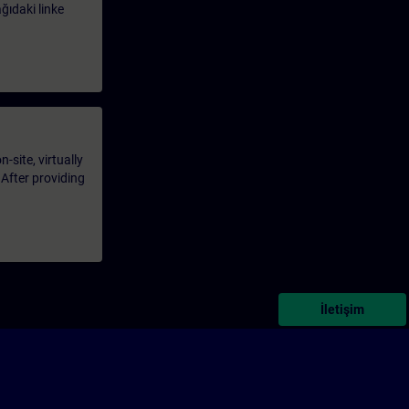
ağıdaki linke
-site, virtually
 After providing
İletişim