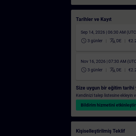
Tarihler ve Kayıt
Sep 14, 2026 | 06:30 AM (UT
schedule
translate
3 günler
DE
€2.
Nov 16, 2026 | 07:30 AM (UT
schedule
translate
3 günler
DE
€2.
Size uygun bir eğitim tarih
Kendinizi talep listesine ekleyin
Bildirim hizmetini etkinleştir
Kişiselleştirilmiş Teklif