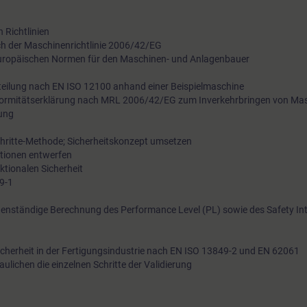
 Richtlinien
h der Maschinenrichtlinie 2006/42/EG
 europäischen Normen für den Maschinen- und Anlagenbauer
rteilung nach EN ISO 12100 anhand einer Beispielmaschine
formitätserklärung nach MRL 2006/42/EG zum Inverkehrbringen von Ma
ung
chritte-Methode; Sicherheitskonzept umsetzen
ktionen entwerfen
tionalen Sicherheit
49-1
enständige Berechnung des Performance Level (PL) sowie des Safety Int
Sicherheit in der Fertigungsindustrie nach EN ISO 13849-2 und EN 62061
ulichen die einzelnen Schritte der Validierung