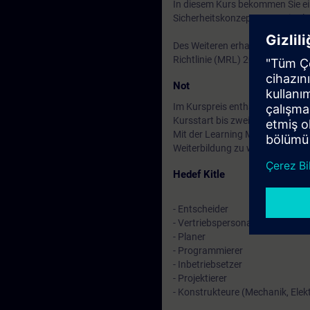
In diesem Kurs bekommen Sie ein
Sicherheitskonzepten vermittelt
Des Weiteren erhalten Sie umfa
Richtlinie (MRL) 2006/42/EG so
Not
Im Kurspreis enthalten: Kostenl
Kursstart bis zwei Wochen nach
Mit der Learning Membership kön
Weiterbildung zu weiteren inte
Hedef Kitle
- Entscheider
- Vertriebspersonal
- Planer
- Programmierer
- Inbetriebsetzer
- Projektierer
- Konstrukteure (Mechanik, Elekt