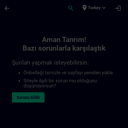
Ana İçeriğe Atla
Sayfa Yüklendi
place
expand_more
arrow_back
search
login
Turkey
Toc | SITRAIN
Aman Tanrım!
Bazı sorunlarla karşılaştık
Şunları yapmak isteyebilirsin:
Önbelleği temizle ve sayfayı yeniden yükle.
Siteyle ilgili bir sorun mu olduğunu
düşünüyorsun?
Sorunu bildir