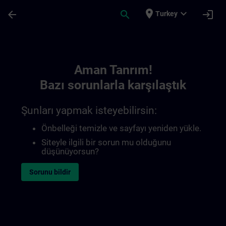
Ana İçeriğe Atla
Sayfa Yüklendi
place
expand_more
arrow_back
search
login
Turkey
Toc | SITRAIN
Aman Tanrım!
Bazı sorunlarla karşılaştık
Şunları yapmak isteyebilirsin:
Önbelleği temizle ve sayfayı yeniden yükle.
Siteyle ilgili bir sorun mu olduğunu
düşünüyorsun?
Sorunu bildir