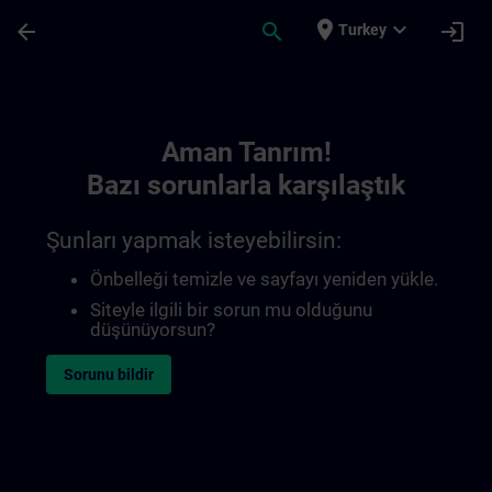
Ana İçeriğe Atla
Sayfa Yüklendi
place
expand_more
arrow_back
search
login
Turkey
Toc | SITRAIN
Aman Tanrım!
Bazı sorunlarla karşılaştık
Şunları yapmak isteyebilirsin:
Önbelleği temizle ve sayfayı yeniden yükle.
Siteyle ilgili bir sorun mu olduğunu
düşünüyorsun?
Sorunu bildir