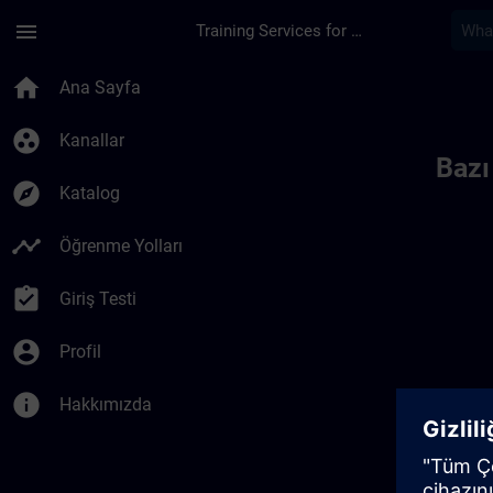
Ana İçeriğe Atla
Sayfa Yüklendi
menu
Training Services for Digital Industries
Toc | SITRAIN
home
Ana Sayfa
group_work
Kanallar
Bazı
explore
Katalog
timeline
Öğrenme Yolları
assignment_turned_in
Giriş Testi
account_circle
Profil
info
Hakkımızda