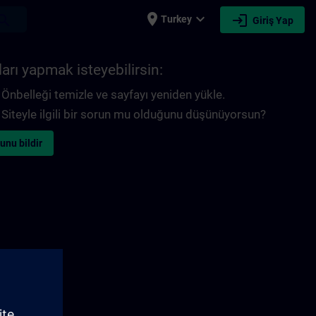
place
expand_more
login
earch
Turkey
Giriş Yap
arı yapmak isteyebilirsin:
Önbelleği temizle ve sayfayı yeniden yükle.
Siteyle ilgili bir sorun mu olduğunu düşünüyorsun?
unu bildir