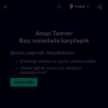
Ana İçeriğe Atla
Sayfa Yüklendi
place
expand_more
arrow_back
search
login
Turkey
Toc | SITRAIN
Aman Tanrım!
Bazı sorunlarla karşılaştık
Şunları yapmak isteyebilirsin:
Önbelleği temizle ve sayfayı yeniden yükle.
Siteyle ilgili bir sorun mu olduğunu
düşünüyorsun?
Sorunu bildir