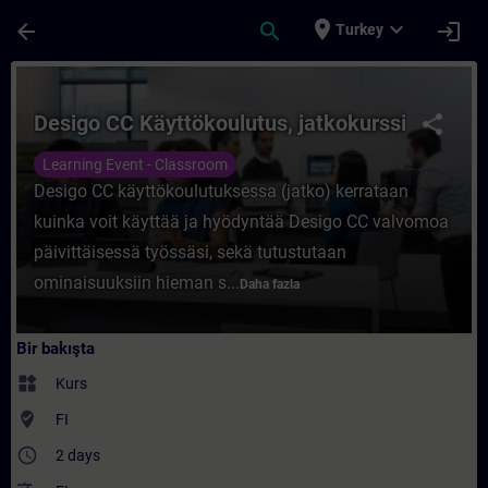
Ana İçeriğe Atla
Sayfa Yüklendi
place
expand_more
arrow_back
search
login
Turkey
Kurs - Desigo CC Käyttökoulutus, jatkokurs
Desigo CC Käyttökoulutus, jatkokurssi
share
Learning Event - Classroom
Desigo CC käyttökoulutuksessa (jatko) kerrataan
kuinka voit käyttää ja hyödyntää Desigo CC valvomoa
päivittäisessä työssäsi, sekä tutustutaan
ominaisuuksiin hieman s...
Daha fazla
Bir bakışta
widgets
Kurs
where_to_vote
FI
access_time
2 days