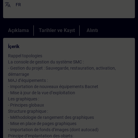
translate
FR
Açıklama
Tarihler ve Kayıt
Alıntı
İçerik
Rappel topologies
La console de gestion du système SMC :
- Gestion du projet : Sauvegarde, restauration, activation,
démarrage
MAJ d’équipements :
- Importation de nouveaux équipements Bacnet
- Mise à jour de la vue d’exploitation
Les graphiques :
- Principes globaux
Structure graphique :
- Méthodologie de rangement des graphiques
- Mise en place de pages graphiques
- Importation de fonds d’images (dont autocad)
Principe d’implantation des objets: