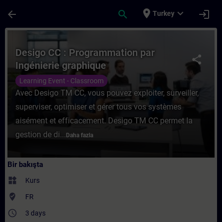
Ana İçeriğe Atla
Sayfa Yüklendi
place
expand_more
arrow_back
search
login
Turkey
Kurs - Desigo CC : Programmation par Ingé
Desigo CC : Programmation par
share
Ingénierie graphique
Learning Event - Classroom
Avec Desigo TM CC, vous pouvez exploiter, surveiller,
superviser, optimiser et gérer tous vos systèmes
aisément et efficacement. Desigo TM CC permet la
gestion de di...
Daha fazla
Bir bakışta
widgets
Kurs
where_to_vote
FR
access_time
3 days