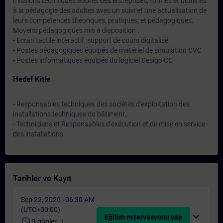
missions techniques auprès des entreprises, formés et qualifiés
à la pédagogie des adultes avec un suivi et une actualisation de
leurs compétences théoriques, pratiques, et pédagogiques.
Moyens pédagogiques mis à disposition :
- Ecran tactile interactif, support de cours digitalisé
- Postes pédagogiques équipés de matériel de simulation CVC
- Postes informatiques équipés du logiciel Desigo CC
Hedef Kitle
- Responsables techniques des sociétés d'exploitation des
installations techniques du bâtiment.
- Techniciens et Responsables d'exécution et de mise en service
des installations
Tarihler ve Kayıt
Sep 22, 2026 | 06:30 AM
(UTC+00:00)
expand_more
Eğitim rezervasyonu yap
schedule
3 günler