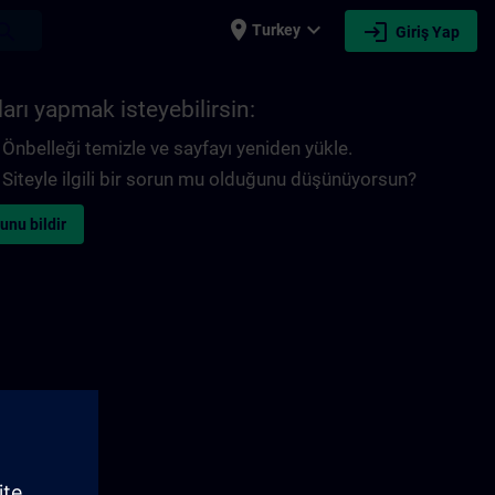
place
expand_more
login
earch
Turkey
Giriş Yap
arı yapmak isteyebilirsin:
Önbelleği temizle ve sayfayı yeniden yükle.
Siteyle ilgili bir sorun mu olduğunu düşünüyorsun?
unu bildir