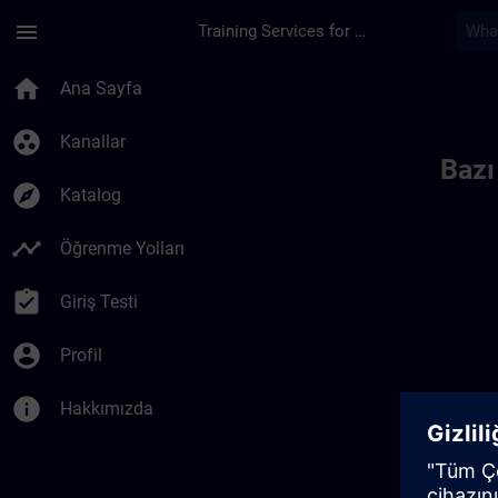
Ana İçeriğe Atla
Sayfa Yüklendi
menu
Training Services for Digital Industries
Toc | SITRAIN
home
Ana Sayfa
group_work
Kanallar
Bazı
explore
Katalog
timeline
Öğrenme Yolları
assignment_turned_in
Giriş Testi
account_circle
Profil
info
Hakkımızda