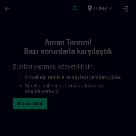
Ana İçeriğe Atla
Sayfa Yüklendi
place
expand_more
arrow_back
search
login
Turkey
Toc | SITRAIN
Aman Tanrım!
Bazı sorunlarla karşılaştık
Şunları yapmak isteyebilirsin:
Önbelleği temizle ve sayfayı yeniden yükle.
Siteyle ilgili bir sorun mu olduğunu
düşünüyorsun?
Sorunu bildir