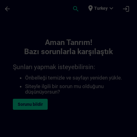
Ana İçeriğe Atla
Sayfa Yüklendi
place
expand_more
arrow_back
search
login
Turkey
Toc | SITRAIN
Aman Tanrım!
Bazı sorunlarla karşılaştık
Şunları yapmak isteyebilirsin:
Önbelleği temizle ve sayfayı yeniden yükle.
Siteyle ilgili bir sorun mu olduğunu
düşünüyorsun?
Sorunu bildir