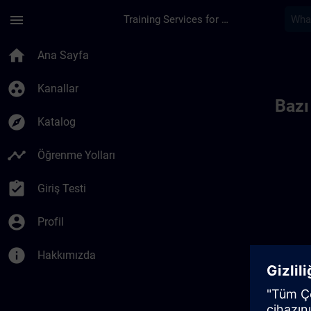
Ana İçeriğe Atla
Sayfa Yüklendi
menu
Training Services for Digital Industries
Toc | SITRAIN
home
Ana Sayfa
group_work
Kanallar
Bazı
explore
Katalog
timeline
Öğrenme Yolları
assignment_turned_in
Giriş Testi
account_circle
Profil
info
Hakkımızda