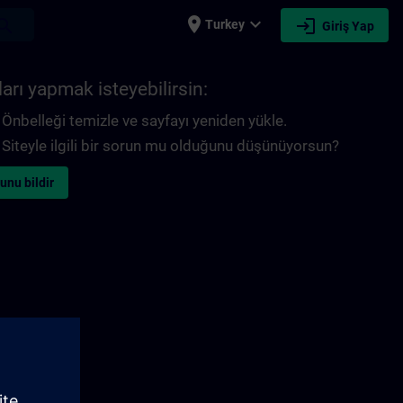
place
expand_more
login
earch
Turkey
Giriş Yap
arı yapmak isteyebilirsin:
Önbelleği temizle ve sayfayı yeniden yükle.
Siteyle ilgili bir sorun mu olduğunu düşünüyorsun?
unu bildir