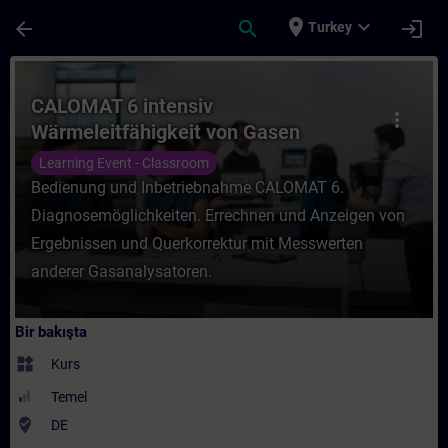
Ana İçeriğe Atla
Sayfa Yüklendi
place
expand_more
arrow_back
search
login
Turkey
Kurs - CALOMAT 6 intensiv Wärmeleitfähigk
CALOMAT 6 intensiv
more_vert
Wärmeleitfähigkeit von Gasen
Learning Event - Classroom
Bedienung und Inbetriebnahme CALOMAT 6.
Diagnosemöglichkeiten. Errechnen und Anzeigen von
Ergebnissen und Querkorrektur mit Messwerten
anderer Gasanalysatoren.
Bir bakışta
widgets
Kurs
Temel
where_to_vote
DE