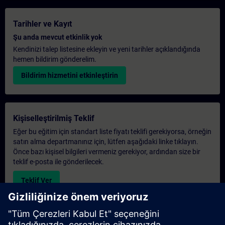
Tarihler ve Kayıt
Şu anda mevcut etkinlik yok
Kendinizi talep listesine ekleyin ve yeni tarihler açıklandığında
hemen bildirim gönderelim.
Bildirim hizmetini etkinleştirin
Kişiselleştirilmiş Teklif
Eğer bu eğitim için standart liste fiyatı teklifi gerekiyorsa, örneğin
satın alma departmanınız için, lütfen aşağıdaki linke tıklayın.
Önce bazı kişisel bilgileri vermeniz gerekiyor, ardından size bir
teklif e-posta ile gönderilecek.
Teklif Ver
Exclusive Training Enquiry