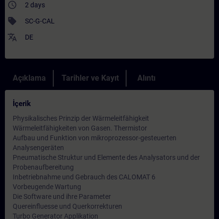
access_time
2 days
sell
SC-G-CAL
translate
DE
Açıklama
Tarihler ve Kayıt
Alıntı
İçerik
Physikalisches Prinzip der Wärmeleitfähigkeit
Wärmeleitfähigkeiten von Gasen. Thermistor
Aufbau und Funktion von mikroprozessor-gesteuerten
Analysengeräten
Pneumatische Struktur und Elemente des Analysators und der
Probenaufbereitung
Inbetriebnahme und Gebrauch des CALOMAT 6
Vorbeugende Wartung
Die Software und ihre Parameter
Quereinfluesse und Querkorrekturen
Turbo Generator Applikation