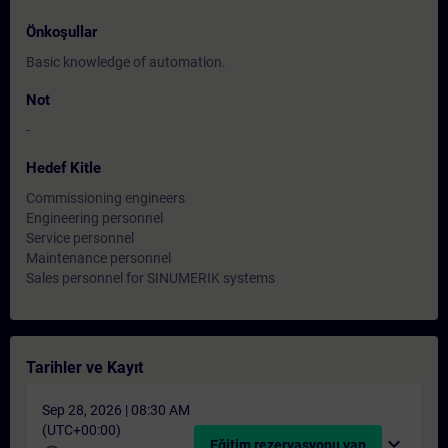
Önkoşullar
Basic knowledge of automation.
Not
-
Hedef Kitle
Commissioning engineers
Engineering personnel
Service personnel
Maintenance personnel
Sales personnel for SINUMERIK systems
Tarihler ve Kayıt
Sep 28, 2026 | 08:30 AM
(UTC+00:00)
expand_more
Eğitim rezervasyonu yap