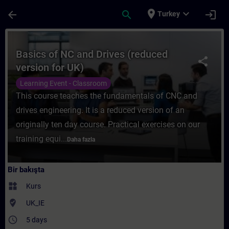
Ana İçeriğe Atla
Sayfa Yüklendi
place
expand_more
arrow_back
search
login
Turkey
Kurs - Basics of NC and Drives (reduced ve
Basics of NC and Drives (reduced
share
version for UK)
Learning Event - Classroom
This course teaches the fundamentals of CNC and
drives engineering. It is a reduced version of an
originally ten day course. Practical exercises on our
training equi...
Daha fazla
Bir bakışta
widgets
Kurs
where_to_vote
UK_IE
access_time
5 days